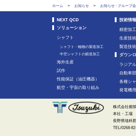
ホーム
>
お知らせ
>
お知らせ - グループ会
NEXT QCD
技術情
ソリューション
精密加
シャフト
生産技
製造技
シャフト・軸物の製造加工
中空シャフトの鍛造加工
ダウン
海外生産
ラジア
試作
自動車
性能保証（油圧機器）
各種シ
航空・宇宙の取り組み
発電機
株式会社都
本社・工場 〒
長野県埴科郡坂
TEL/
0268-82