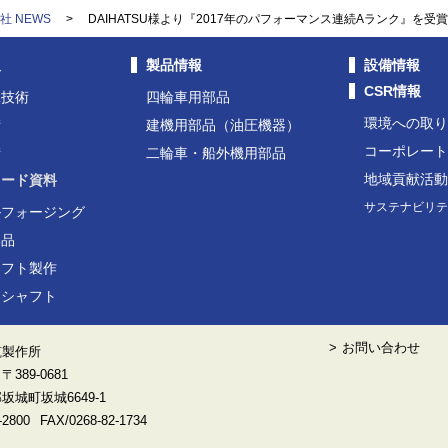
社 NEWS
>
DAIHATSU様より『2017年のパフォーマンス連続Aランク』を受
報
製品情報
設備情報
CSR情報
工技術
四輪車用部品
環境への取
術
建機用部品（油圧機器）
コーポレー
術
二輪車・船外機用部品
地域貢献活
ロード資料
サステナビリ
ルフォージング
部品
ャフト製作
用シャフト
お問い合わせ
筑製作所
389-0681
城町坂城6649-1
-2800
FAX/0268-82-1734