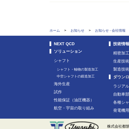
ホーム
>
お知らせ
>
お知らせ - 会社情報
NEXT QCD
技術情
ソリューション
精密加
シャフト
生産技
製造技
シャフト・軸物の製造加工
中空シャフトの鍛造加工
ダウン
海外生産
ラジア
試作
自動車
性能保証（油圧機器）
各種シ
航空・宇宙の取り組み
発電機
株式会社都