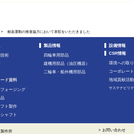
>
献血運動の推進協力において表彰をいただきました
報
製品情報
設備情報
CSR情報
工技術
四輪車用部品
環境への取
術
建機用部品（油圧機器）
コーポレー
術
二輪車・船外機用部品
地域貢献活
ロード資料
サステナビリ
ルフォージング
部品
ャフト製作
用シャフト
お問い合わせ
筑製作所